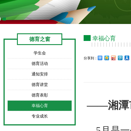
幸福心育
德育之窗
学生会
分享到：
德育活动
通知安排
德育讲堂
德育表彰
——湘潭
幸福心育
专业成长
5
月是一