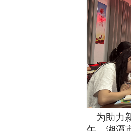
为助力
午
，湘潭