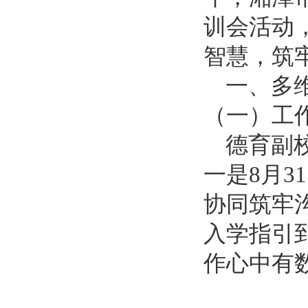
训会
活动
智慧，筑
一、
多
（一）
工
德育副
一是
8月
协同筑牢
入学指引
作心中有