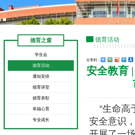
德育活动
德育之窗
学生会
分享到：
德育活动
安全教育 
通知安排
德育讲堂
德育表彰
“生命高
幸福心育
安全意识，
专业成长
开展了一场