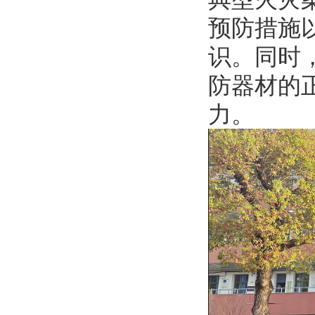
预防措施
识。同时
防器材的
力。