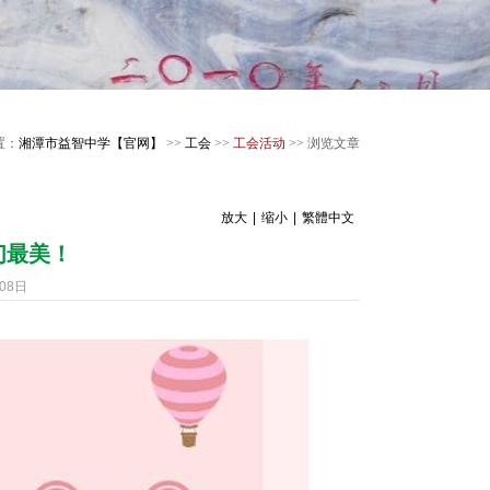
置：
湘潭市益智中学【官网】
>>
工会
>>
工会活动
>> 浏览文章
放大
|
缩小
|
繁體中文
们最美！
08日