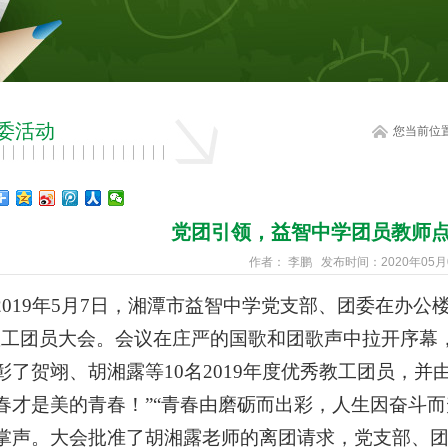
委活动
您当前位
党团引领，益智中学团员教师
作者： 李鹏 发布时间：2020年05月
2019
年5月7日，湘潭市益智中学党支部、团委在办公楼
教工团员大会。会议在庄严的国歌和团歌声中拉开序幕
彰了贺翊、胡湘露等10名2019年度优秀教工团员，并
春才是美的青春！”“青春由磨砺而出彩，人生因奋斗而
掌声。大会批准了胡湘露老师的离团请求，党支部、