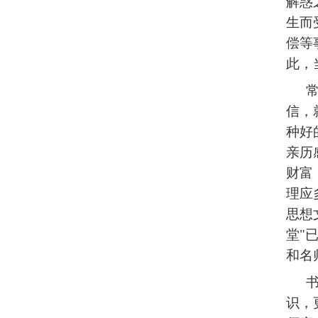
解惑
生而
偿等
此，
信，
种好
亲历
财富
理应
思想
堂"
和名
识，