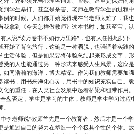
之外，还必须充当心理咨询师、警察、甚至是保姆的
受到学生暴打、甚至是杀害、老师在教育学生的过程
事例的时候。
人
们
都
开始
觉得现在当老师太难了，
我
当我拿到
《今天怎样做教师》这本书时，如获至宝，
常有人说
“读万卷书不如行万里路”，也有人任性地扔下
就开始了背包旅行，这确是一种洒脱，也强调着实践
的生活体验，但是如果要将体验总结起来形成文字，
感受的人也能通过另一种形式来感受人生风景，这应
，如同浩瀚的海洋，博大精深。作为我们教师需要加
多读书，用书来净化心灵，用书中的知识充实自己。
文化的重任，在人类社会发展中起着桥梁和纽带作用。
已全盘否定，学生是学习的主体，教师是学生学习过程
师。
书中
李老师说
“教师首先是一个教育者，然后才是一个学
更是通过自己的努力在塑造一个个极具个性的个体。