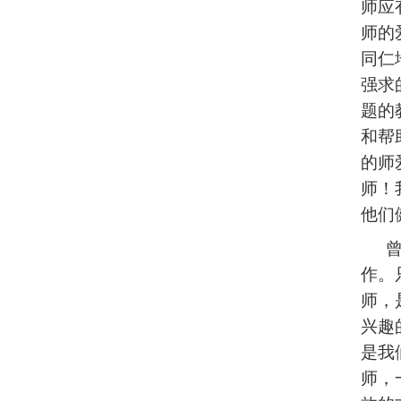
师应
师的
同仁
强求
题的
和帮
的师
师！
他们
作。
师，
兴趣
是我
师，