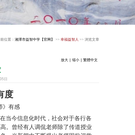
当前位置：
湘潭市益智中学【官网】
>>
幸福益智人
>> 浏览文章
放大
|
缩小
|
繁體中文
度
05日
有度
师》有感
在当今
信息化时代
，
社会对于各行各
越高。曾经有人调侃老师除了传道授业